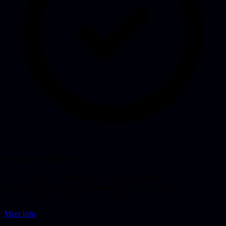
App laten maken
App laten maken? Mobiele app, webapp of PWA, we adviseren
eerlijk wat je gebruikers echt nodig hebben. Van MVP tot App
Store, AI-augmented en scherp geprijsd.
Meer info