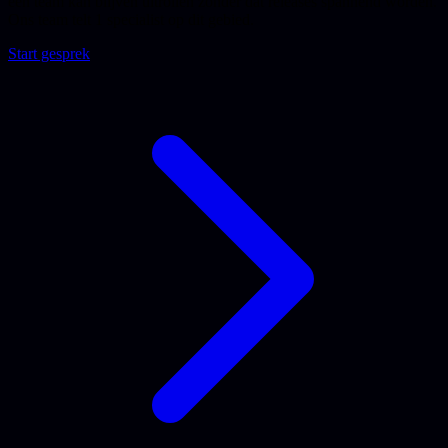
een team kan blijven uitrollen zonder dat releases spannend worden.
Ons team telt 1 specialist op dit gebied.
Start gesprek