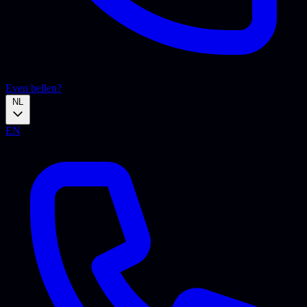
Even bellen?
NL
EN