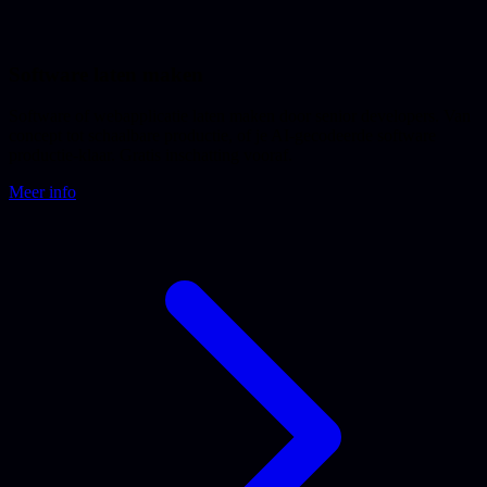
Software laten maken
Software of webapplicatie laten maken door senior developers. Van
concept tot schaalbare productie, of je AI-gecodeerde software
productie-klaar. Gratis inschatting vooraf.
Meer info