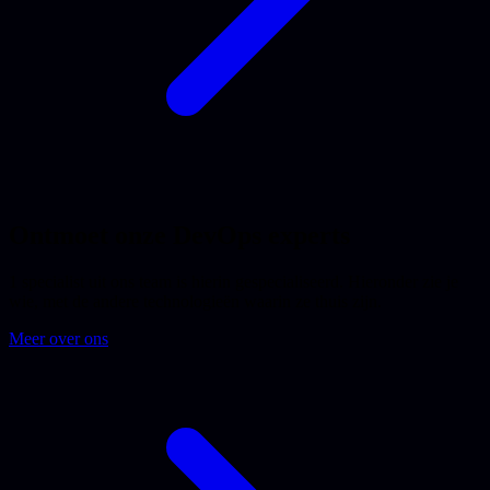
Ontmoet onze DevOps experts
1 specialist uit ons team is hierin gespecialiseerd. Hieronder zie je
wie, met de andere technologieën waarin ze thuis zijn.
Meer over ons