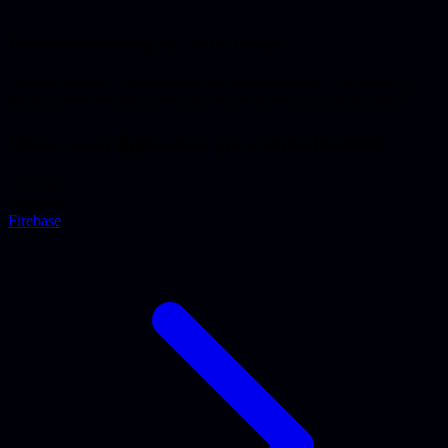
Doorontwikkeling op jouw tempo
Nieuwe features, verbeteringen en schaalbaarheid. We blijven je
product ontwikkelen, zonder dat jij een team hoeft aan te sturen.
Onze vaardigheden en technologieën
Lovable
Supabase
Firebase