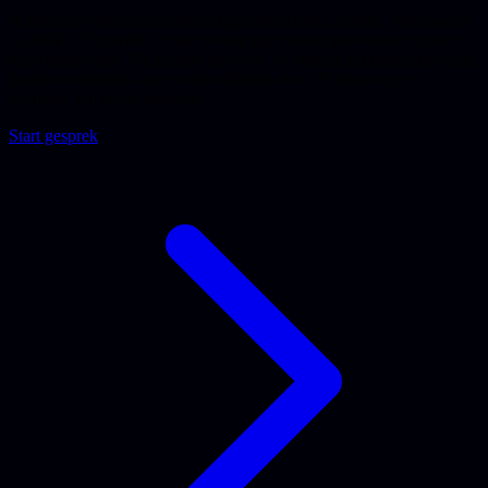
Je hebt een vibe coding project gebouwd met Lovable, Supabase of
ChatGPT. Het werkt - maar je wilt geen developer worden of een
team opbouwen. Wij nemen het over: we maken het productie-klaar,
hosten en beheren het, en ontwikkelen door. Jij focust op je
business, wij op de techniek.
Start gesprek