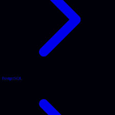
PostgreSQL