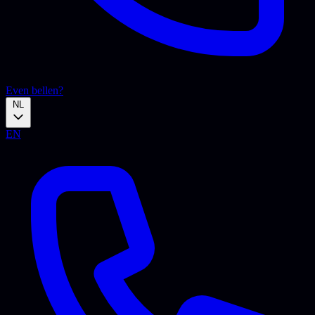
Even bellen?
NL
EN