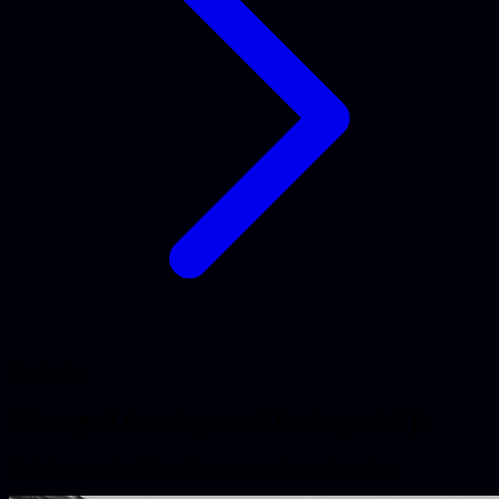
Monitoring
Managed development in de praktijk
Projecten waarin dit terugkwam, en wat ze opleverden.