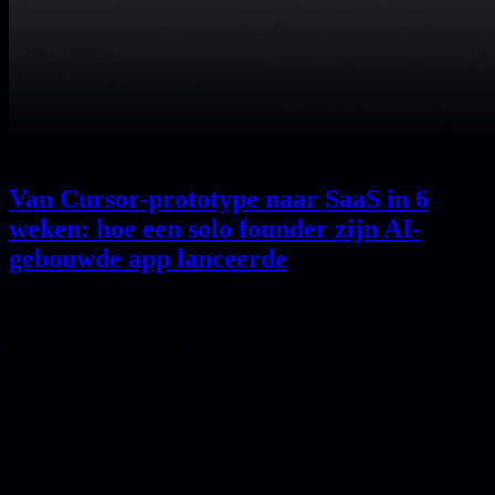
Administratie SaaS
Van Cursor-prototype naar SaaS in 6
weken: hoe een solo founder zijn AI-
gebouwde app lanceerde
Next.js
TypeScript
Supabase
+7
Voor wie is dit?
Vibe coding managed development is er voor founders en
organisaties die:
Iets hebben gebouwd met AI of no-code
- Lovable,
Supabase, Bubble, ChatGPT of Cursor - maar zelf geen