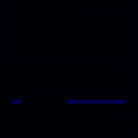
developer zijn
Willen dat de techniek in goede handen is
zonder zelf een
team aan te nemen of aan te sturen
Een werkende app hebben
die nu op een tijdelijk of gratis
plan draait, zonder dat iemand hem onderhoudt
Gebruikers of klanten hebben
die op de app rekenen,
terwijl er niemand is die problemen oplost
Vastzitten omdat de oorspronkelijke bouwer weg is
- of
dat nu een freelancer, een teamlid of een AI-tool was
Niet meer in de code durven prikken
uit angst dat alles
breekt
Klinkt dit bekend? Dan nemen we het graag van je over.
Van losse vibe coding naar een product
dat draait
Een
audit
vertelt je wat er mis is.
Software development support
geeft je extra handen als je zélf een team hebt. Maar soms wil je dat
allebei niet - je wilt de techniek gewoon uit handen geven.
Dat is vibe coding managed development. Wij worden de technische
eigenaar van je project: we maken het productie-klaar, hosten het,
houden het draaiende en ontwikkelen het door. Jij hoeft geen