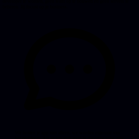
developer te worden, geen team op te bouwen en geen servers te
beheren. Jij focust op je business.
We hosten je app niet alleen, we worden eigenaar van
het probleem. Als er iets stuk gaat, is dat onze zorg, niet