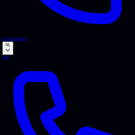
Even bellen?
NL
EN