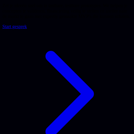
Zet je ideeën snel om in tastbare, testbare prototypes. We helpen je
concepten te valideren, financiering veilig te stellen en sneller naar
de markt te gaan met expertly gemaakte MVP's die kunnen schalen.
Start gesprek