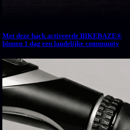
BIKEBAZE®
Met deze hack activeerde BIKEBAZE®
binnen 1 dag een landelijke community
AI
LLMs
HTML
+4