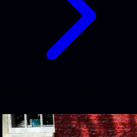
Rapid prototyping in de praktijk
Projecten waarin dit terugkwam, en wat ze opleverden.