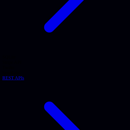
SQLite
Stripe API
Twilio
SendGrid
REST APIs