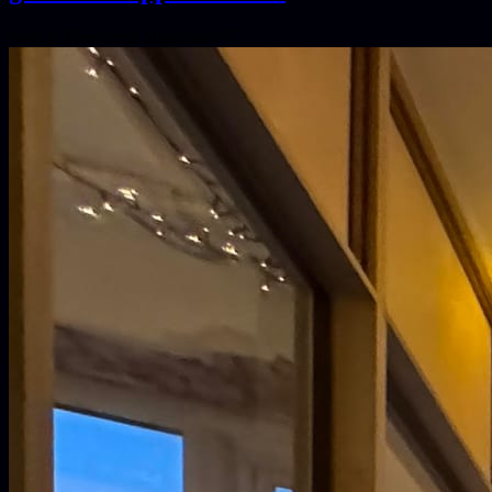
Next.js
TypeScript
Supabase
+7