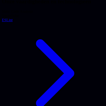
Onze vaardigheden en technologieën
Static Code Analysis
SonarQube
ESLint