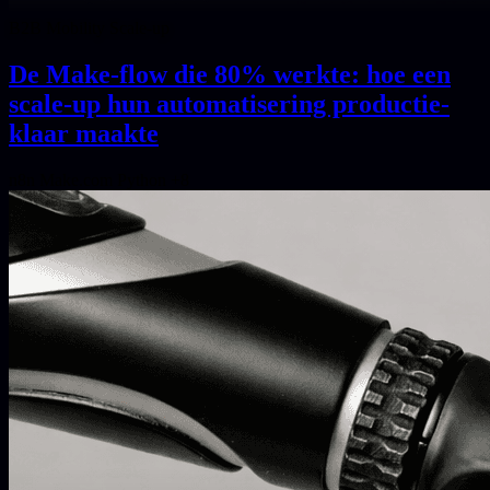
B2B Mobility Scale-up
De Make-flow die 80% werkte: hoe een
scale-up hun automatisering productie-
klaar maakte
n8n
Make.com
Python
+8