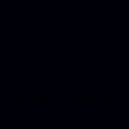
Code review en security audit
Zekerheid over de code waar je bedrijf op draait
Draait je product op code die je niet zelf hebt geschreven, of wil je
voor een investeringsronde zwart op wit weten hoe het ervoor staat?