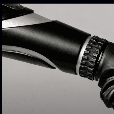
AI
LLMs
Python
+8