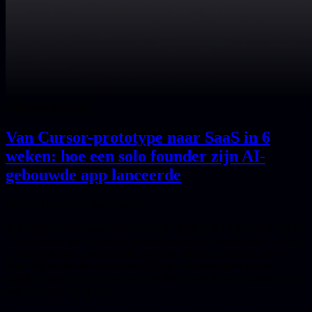
Administratie SaaS
Van Cursor-prototype naar SaaS in 6
weken: hoe een solo founder zijn AI-
gebouwde app lanceerde
Next.js
TypeScript
Supabase
+7
Je product werkt, maar werkt het ook onder druk? Misschien heb je
een codebase geërfd, snel gebouwd met een wisselend team, of wil
je voor een investeringsronde zwart op wit weten hoe het ervoor
staat. Wij reviewen je code met de blik van developers die zelf
dagelijks productie draaien, en vertellen je eerlijk wat standhoudt en
wat aandacht nodig heeft.