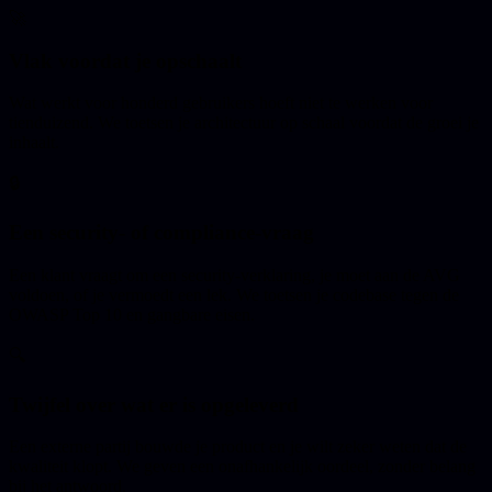
🚀
Vlak voordat je opschaalt
Wat werkt voor honderd gebruikers hoeft niet te werken voor
tienduizend. We toetsen je architectuur op schaal voordat de groei je
inhaalt.
🔒
Een security- of compliance-vraag
Een klant vraagt om een security-verklaring, je moet aan de AVG
voldoen, of je vermoedt een lek. We toetsen je codebase tegen de
OWASP Top 10 en gangbare eisen.
🔍
Twijfel over wat er is opgeleverd
Een externe partij bouwde je product en je wilt zeker weten dat de
kwaliteit klopt. We geven een onafhankelijk oordeel, zonder belang
bij het antwoord.