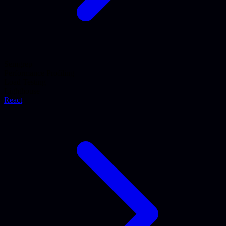
Semgrep
Performance Profiling
Load Testing
Lighthouse
React