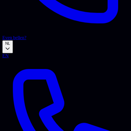
Even bellen?
NL
EN