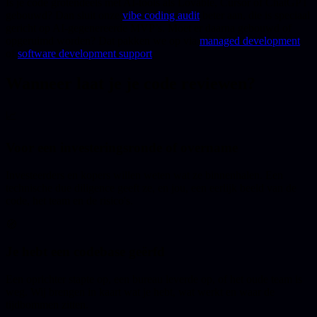
Is je code grotendeels met AI-tools als Lovable, Cursor of ChatGPT
gebouwd? Dan sluit onze
vibe coding audit
beter aan, die is speciaal
gericht op AI-gegenereerde MVP’s. Moet er daarna gebouwd of
opgeruimd worden? Dat pakken we op via
managed development
of
software development support
.
Wanneer laat je je code reviewen?
📈
Voor een investeringsronde of overname
Investeerders en kopers willen weten wat ze binnenhalen. Een
technische due diligence geeft ze, en jou, een eerlijk beeld van de
code, het team en de risico's.
🧭
Je hebt een codebase geërfd
Een oprichter stapte op, een bureau leverde op, of het oude team is
weg. Wij brengen in kaart wat je hebt, wat werkt en waar de
tijdbommen zitten.