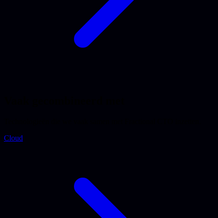
Vaak gecombineerd met
Technologieën die we vaak samen met Fractional CTO inzetten.
Cloud