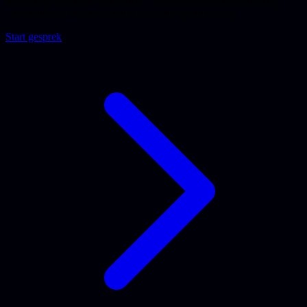
iemand die zelf nog code schrijft, zodat advies en uitvoering bij
elkaar blijven. Ons team telt 1 specialist op dit gebied.
Start gesprek