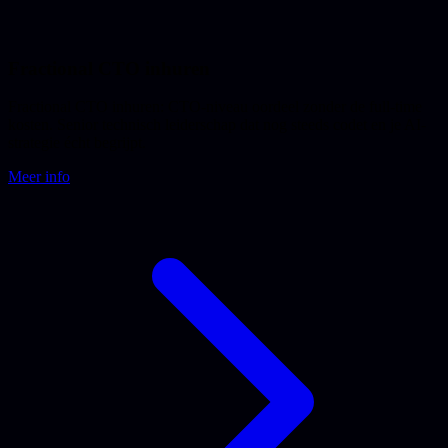
Fractional CTO inhuren
Fractional CTO inhuren: CTO-niveau oordeel zonder de full-time
kosten. Senior technisch leiderschap dat nog steeds codet en je AI-
strategie écht begrijpt.
Meer info