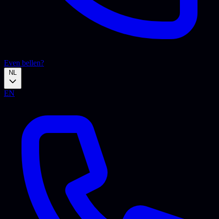
Even bellen?
NL
EN