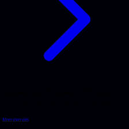
Ontmoet onze Fractional CTO experts
1 specialist uit ons team is hierin gespecialiseerd. Hieronder zie je
wie, met de andere technologieën waarin ze thuis zijn.
Meer over ons