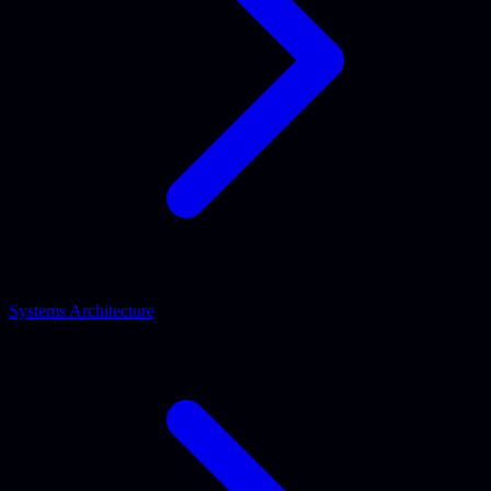
Systems Architecture