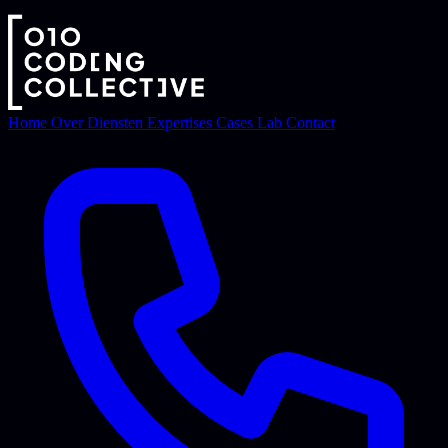
Home
Over
Diensten
Expertises
Cases
Lab
Contact