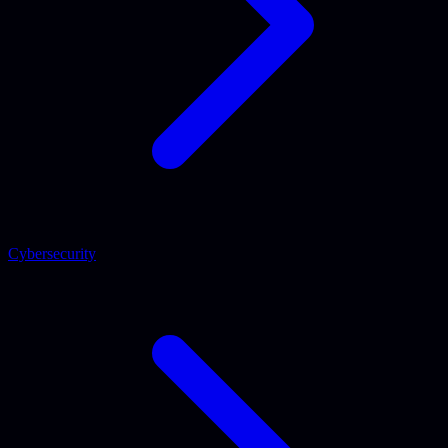
Cybersecurity