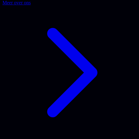
Meer over ons