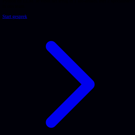
Python en LLM. Je vindt het terug in 1 lab-artikel, met 2 specialisten
in ons team.
Start gesprek