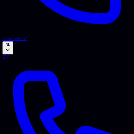
Even bellen?
NL
EN