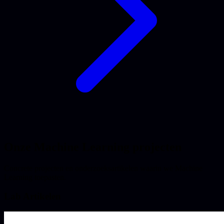
Onze Machine Learning projecten
Concrete projecten en onderzoeksartikelen waarin we Machine
Learning toepasten.
Lab Artikelen