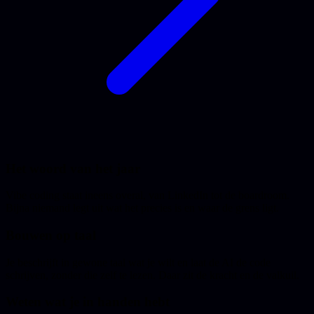
Het woord van het jaar
Vibe coding staat ineens overal, van LinkedIn tot de boardroom.
Bijna niemand legt uit wat het precies is en waar de grens ligt.
Bouwen op taal
Je beschrijft in gewone taal wat je wilt en laat de AI de code
schrijven, zonder die zelf te lezen. Daar zit de kracht en de valkuil.
Weten wat je in handen hebt