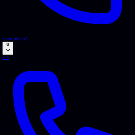
Even bellen?
NL
EN