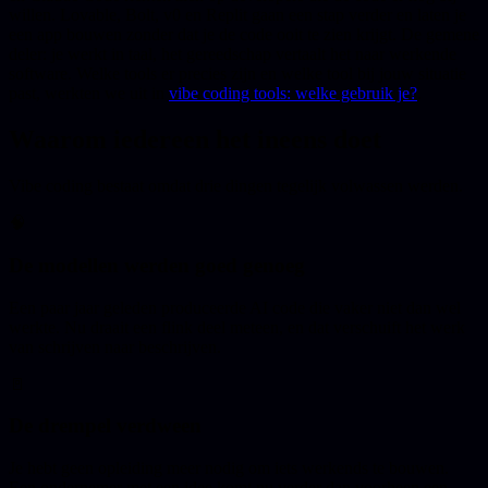
willen. Lovable, Bolt, v0 en Replit gaan een stap verder en laten je
een app bouwen zonder dat je de code ooit te zien krijgt. De gemene
deler: je werkt in taal, het gereedschap vertaalt het naar werkende
software. Welke tools er precies zijn en welke tool bij jouw situatie
past, werkten we uit in
vibe coding tools: welke gebruik je?
.
Waarom iedereen het ineens doet
Vibe coding bestaat omdat drie dingen tegelijk volwassen werden.
🧠
De modellen werden goed genoeg
Een paar jaar geleden produceerde AI code die vaker niet dan wel
werkte. Nu draait een flink deel meteen, en dat verschuift het werk
van schrijven naar beschrijven.
🚪
De drempel verdween
Je hebt geen opleiding meer nodig om iets werkends te bouwen.
Een ondernemer met een idee komt nu verder dan voorheen een