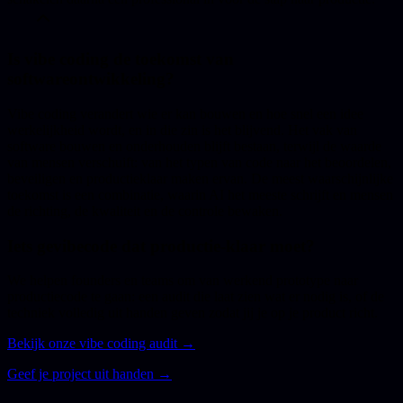
Is vibe coding de toekomst van
softwareontwikkeling?
Vibe coding verandert wie er kan bouwen en hoe snel een idee
werkelijkheid wordt, en in die zin is het blijvend. Het vak van
software bouwen en onderhouden blijft bestaan, terwijl de waarde
van mensen verschuift: van het typen van code naar het beoordelen,
beveiligen en productieklaar maken ervan. De meest waarschijnlijke
toekomst is een combinatie, waarin AI het meeste schrijft en mensen
de richting, de kwaliteit en de controle bewaken.
Iets gevibecode dat productie-klaar moet?
We helpen founders en teams om van werkend prototype naar
productiecode te gaan: een audit die laat zien wat er nodig is, of de
techniek volledig uit handen geven zodat jij je op je product richt.
Bekijk onze vibe coding audit →
Geef je project uit handen →