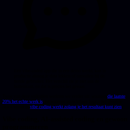
Een vibe-coded app die in een demo werkt, kan in
productie alsnog je data lekken of omvallen bij de
tiende gebruiker. Het verschil zie je niet aan de
buitenkant, en dat is precies het gevaar.
Twee van deze valkuilen werkten we verder uit: waarom
die laatste
20% het echte werk is
, en waarom onzichtbare logica het grootste
risico vormt in
vibe coding werkt zolang je het resultaat kunt zien
.
Vibe coding, AI-assisted coding en gewoon
programmeren