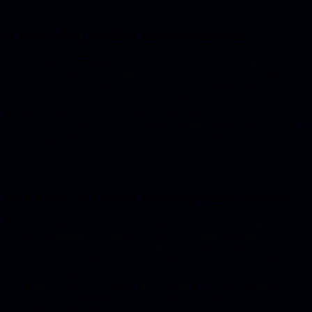
Is vibe coding hetzelfde als programmeren?
Nee. Bij programmeren ben je verantwoordelijk voor de code: je
begrijpt de logica, bewaakt de architectuur en weet waarom iets
werkt. Bij vibe coding draag je die verantwoordelijkheid over aan
de AI en beoordeel je alleen de buitenkant. Daardoor kun je met
vibe coding razendsnel iets werkends maken zonder
programmeerkennis, maar mis je het inzicht om in te grijpen als er
iets stuk gaat. Het is een manier om software te laten ontstaan,
waarbij het vak van bouwen en onderhouden gewoon nodig blijft.
Kun je met vibe coding een echt product bouwen?
Je komt er tot een werkende eerste versie, maar zelden tot een
product dat klaar is voor echte gebruikers. Vibe coding levert een
proof of concept op: iets dat in een demo werkt, terwijl
foutafhandeling, edge cases, security en schaalbaarheid niet bewaakt
zijn. Voor een product met klanten, data en betalingen heb je iemand
nodig die de code begrijpt en productieklaar maakt. Veel teams
gebruiken vibe coding daarom om snel het idee te bewijzen en
schakelen daarna een professional in voor de stap naar productie.