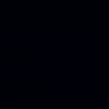
bouwt, vraagt om een professional voordat je er een bedrijf op zet.
Conclusie: snel iets werkends, en dan?
Vibe coding is de snelste manier om van een idee naar iets werkends
te komen die er ooit is geweest. Je beschrijft wat je wilt, de AI
bouwt het en je stuurt bij op gevoel. Voor prototypes, interne tooltjes
en eerste versies is dat goud waard.
💬
Bouwen op taal
Je beschrijft de bedoeling, de AI schrijft de code en je beoordeelt
alleen het resultaat. Geen technische kennis vooraf nodig.
🧪
Perfect voor het begin
Prototypes, validatie en interne tools. Lage inzet, hoge snelheid, en
het geeft niet als het van binnen rommelig is.
🚀