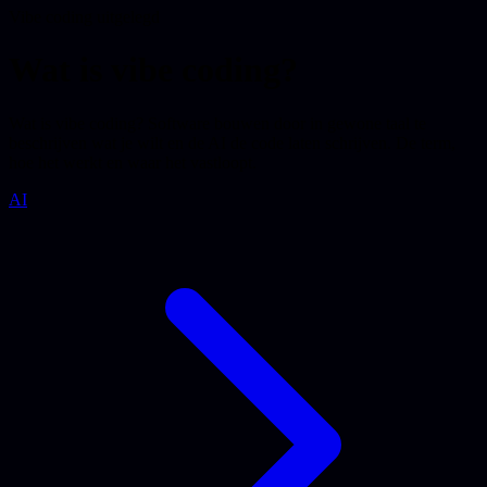
Vibe coding uitgelegd
Wat is vibe coding?
Wat is vibe coding? Software bouwen door in gewone taal te
beschrijven wat je wilt en de AI de code laten schrijven. De term,
hoe het werkt en waar het vastloopt.
AI