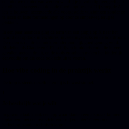
een nieuwe manier van werken waarbij je je volledig overgeeft aan
de vibes en vergeet dat de code überhaupt bestaat. Hij vroeg de AI
iets te bouwen, accepteerde alle voorgestelde wijzigingen zonder ze
te lezen en loste foutmeldingen op door ze simpelweg terug te
plakken.
In een paar maanden ging de term van een grapje op X naar het
woord dat opdook in vacatures, investeringsdecks en de boardroom.
De reden is dat de techniek eronder eindelijk goed genoeg werd.
Modellen als Claude en GPT schrijven inmiddels code die in veel
gevallen meteen draait, en de tools eromheen maken het kinderlijk
eenvoudig om die code ook echt uit te voeren.
Hoe vibe coding in de praktijk werkt
De loop is steeds dezelfde, en hij is bewust simpel.
1
Je beschrijft wat je wilt
In gewone taal: 'maak een app waar klanten een afspraak kunnen
inplannen, met een overzicht voor mij erachter.' Gewoon de
bedoeling, zonder technisch jargon.