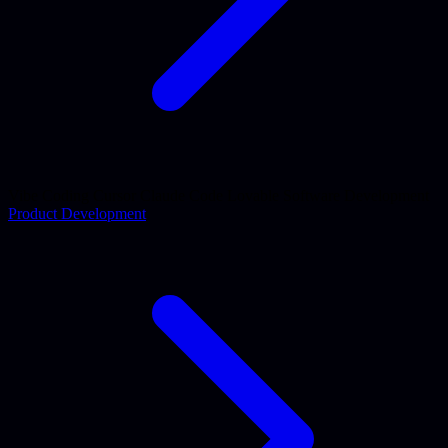
Vibe Coding
Cursor
Claude Code
Lovable
Software Development
Product Development