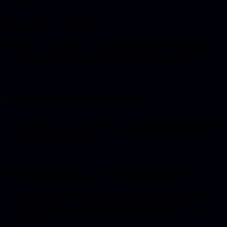
investeert.
Waar het vastloopt
De demo overtuigt iedereen. Het probleem begint zodra er echte
gebruikers, echte data en echt geld bij komen kijken. Dan blijkt dat
werkend en productieklaar twee verschillende dingen zijn.
🧗
De laatste 20% is het echte werk
Je hebt iets dat voor 80% af voelt. Die laatste 20% (foutafhandeling,
edge cases, security) blijkt 80% van het werk. Daar stranden de
meeste vibe-coded projecten.
🫥
Onzichtbare logica wordt niet gecontroleerd
Vibe coding werkt zolang je het resultaat kunt zien. Bij styling
check je indirect de code door naar het scherm te kijken. Bij
validatie, security en datastromen bestaat die controle niet, en daar
gaat het stil mis.