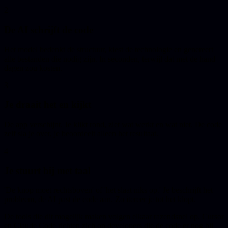
2
De AI schrijft de code
Het model bedenkt de structuur, kiest de technologie en genereert
alle bestanden die nodig zijn. In seconden, terwijl dat met de hand
dagen zou kosten.
3
Je draait het en kijkt
De app verschijnt. Je klikt rond, ziet wat werkt en wat niet. De code
zelf sla je over, je beoordeelt alleen het resultaat.
4
Je stuurt bij met taal
'De knop moet rechtsboven' of 'het slaat niks op.' Je beschrijft het
probleem, de AI past de code aan. Zo itereer je tot het klopt.
De tools die dit mogelijk maken volgen elkaar razendsnel op. Cursor
en Claude Code richten zich op developers die de code er nog bij