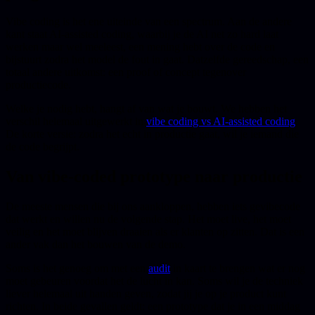
Vibe coding is het ene uiteinde van een spectrum. Aan de andere
kant staat AI-assisted coding, waarbij je de AI net zo hard laat
werken maar wel meeleest, een mening hebt over de code en
bijstuurt zodra het model de fout in gaat. Datzelfde gereedschap, een
totaal andere uitkomst: een proof of concept tegenover
productiecode.
Welke je nodig hebt, hangt af van wat je bouwt. We hebben het
verschil helemaal uitgewerkt in
vibe coding vs AI-assisted coding
.
De korte versie: zodra het echt in productie gaat, wil je iemand die
de code begrijpt.
Van vibe-coded prototype naar productie
De meeste mensen die bij ons aankloppen, hebben iets gevibecode
dat werkt en willen nu de volgende stap. Het moet live, het moet
veilig en het moet blijven draaien als er klanten op zitten. Dat is een
ander vak dan het bouwen van de demo.
Soms is het genoeg om met een
audit
in kaart te brengen wat er nog
moet gebeuren voordat het de lucht in kan. Soms wil je de techniek
liever helemaal uit handen geven, zodat jij je op je product kunt
richten. In beide gevallen geldt: een prototype dat je in een middag