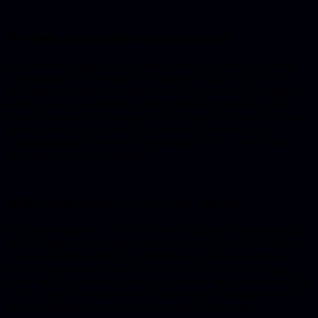
Wie heeft de term vibe coding bedacht?
De term werd begin 2025 geïntroduceerd door Andrej Karpathy,
medeoprichter van OpenAI en voormalig hoofd AI bij Tesla. Hij
beschreef een manier van werken waarbij je je volledig overgeeft
aan de vibes en vergeet dat de code bestaat: je vraagt de AI iets te
bouwen, accepteert de voorgestelde wijzigingen zonder ze te lezen
en lost fouten op door ze terug te plakken. Binnen een paar
maanden groeide het van een opmerking op X uit tot een breed
gebruikte term in de techwereld.
Welke tools gebruik je voor vibe coding?
Er zijn twee smaken. Tools als Cursor en Claude Code richten zich
op developers die de gegenereerde code er nog bij willen hebben.
Tools als Lovable, Bolt, v0 en Replit gaan verder en laten je een
werkende app bouwen zonder dat je de code ooit te zien krijgt; je
werkt puur in taal en het gereedschap vertaalt dat naar software. Wat
ze delen, is dat het schrijven van code naar de achtergrond verdwijnt
en het beschrijven van wat je wilt centraal komt te staan.