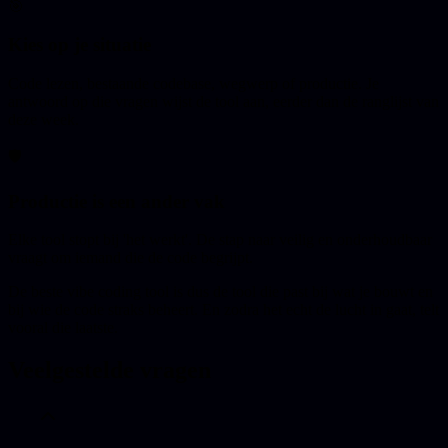
🎯
Kies op je situatie
Code lezen, bestaande codebase, wegwerp of productie. Je
antwoord op die vragen wijst de tool aan, eerder dan de ranglijst van
deze week.
🛡️
Productie is een ander vak
Elke tool stopt bij 'het werkt'. De stap naar veilig en onderhoudbaar
vraagt om iemand die de code begrijpt.
De beste vibe coding tool is dus de tool die past bij wat je bouwt en
bij wie de code straks beheert. En zodra het echt de lucht in gaat, telt
vooral die laatste.
Veelgestelde vragen