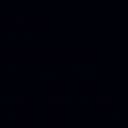
code kan lezen, en prompt-to-app bouwers voor wie van een idee
naar een werkende app wil zonder code te zien.
Kies op je situatie
Welke tool het juiste is, hangt af van of je code leest, of je al een
codebase hebt en of het in productie gaat. Op die laatste vraag stopt
elke tool op dezelfde plek.
Het gereedschap achter vibe coding
Vibe coding tools zijn de programma’s waarmee je in gewone taal
beschrijft wat je wilt, en die de AI de code laten schrijven en
draaien. Ze hebben de drempel om iets te bouwen in één klap
weggehaald. Het lastige is dat er elke week een bijkomt, en dat de
marketing van elke tool belooft dat je er alles mee kunt.
In de praktijk valt bijna elke tool in een van twee kampen. Dat
onderscheid is belangrijker dan welke naam deze maand bovenaan
de ranglijst staat, want het bepaalt voor wie de tool gemaakt is en
wat je ervan mag verwachten. We leggen eerst het verschil uit,
daarna welke tools in welk kamp zitten, en tot slot waar ze allemaal
vastlopen.