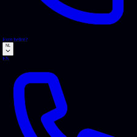
Even bellen?
NL
EN