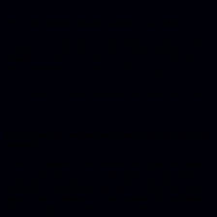
Wat is het verschil tussen Cursor en Lovable?
Cursor is een AI-code-editor voor developers: je werkt in de code,
het model leest je hele project en helpt je sneller schrijven en
debuggen. Lovable is een prompt-to-app bouwer voor mensen
zonder programmeerachtergrond: je beschrijft je app in een chat en
krijgt een werkende, gehoste applicatie terug zonder de code te zien.
Cursor versnelt het werk van iemand die kan programmeren.
Lovable maakt het bouwen toegankelijk voor iemand die dat niet
kan.
Kun je met vibe coding tools een productieklare app
bouwen?
Je komt er razendsnel tot een werkende eerste versie, maar zelden
tot een app die klaar is voor echte gebruikers. Elke vibe coding tool
is gebouwd om je bij 'het werkt' te brengen en stopt daar.
Beveiliging, foutafhandeling, edge cases en schaalbaarheid blijven
liggen, en juist die bepalen of een app overeind blijft met klanten,
data en betalingen erop. Voor de stap naar productie heb je iemand
nodig die de gegenereerde code begrijpt, controleert en