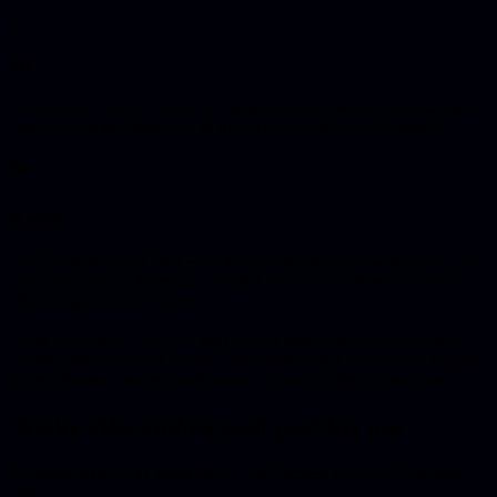
🔼
v0
De tool van Vercel, gericht op strakke React-interfaces. Ideaal als je
vooral een nette frontend wilt neerzetten en de rest zelf invult.
☁️
Replit
Een cloud-werkplek met een AI-agent die het bouwwerk doet. Een
groot deel van de gebruikers schrijft zelf nooit code en beschrijft
alleen wat het moet worden.
De gemene deler hier: je begint bij een idee en de tool regelt alles
eronder, tot en met het hosten. Dat maakt ze perfect voor prototypes,
interne tooltjes en een eerste versie om aan klanten te laten zien.
Welke vibe coding tool past bij jou
Je situatie bepaalt de juiste keuze. Vier vragen brengen je er bijna
altijd.