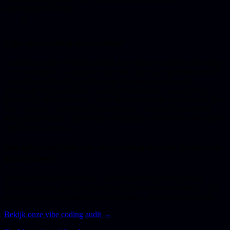
onderhoudbaar maakt.
Zijn vibe coding tools veilig?
De tools zelf zijn veilig in gebruik. De code die ze opleveren vraagt
wel om controle. AI-gegenereerde code lekt vaker geheime sleutels
en wachtwoorden dan met de hand geschreven code, en is
gevoeliger voor aanvallen via slim geformuleerde input. In een
demo zie je daar niets van, omdat de buitenkant gewoon werkt. Het
risico zit in de onzichtbare logica eronder. Daarom is een review
door iemand die de code begrijpt verstandig voordat een vibe-coded
app de lucht in gaat.
Iets gebouwd met een vibe coding tool die productie-
klaar moet?
We helpen founders en teams om van werkend prototype naar
productiecode te gaan: een audit die laat zien wat er nodig is, of de
techniek volledig uit handen geven zodat jij je op je product richt.
Bekijk onze vibe coding audit →