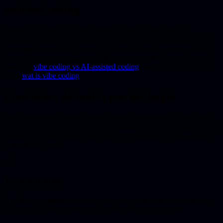
assisted coding
Welke tool je pakt, zegt nog niets over hóe je hem gebruikt.
Datzelfde Cursor of Lovable kun je puur op de vibe gebruiken, of
juist meelezend en bijsturend. Dat tweede heet AI-assisted coding,
en het levert een heel ander resultaat op. We zetten het verschil op
een rij in
vibe coding vs AI-assisted coding
, en leggen de term zelf
uit in
wat is vibe coding
.
Conclusie: de tool is pas het begin
Vibe coding tools zijn de snelste manier ooit om van een idee naar
iets werkends te komen. Kies op je situatie: een editor of agent als je
code leest en al een codebase hebt, een prompt-to-app bouwer als je
van een idee komt.
🧭
Twee kampen
AI-editors en agents voor wie code leest, prompt-to-app bouwers
voor wie een idee heeft. Het verschil zit in waar je begint.