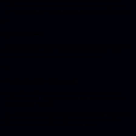
Een agent in je terminal die zelfstandig in een codebase werkt:
commando's draait, bestanden aanmaakt en hele features bouwt,
terwijl jij meekijkt en bijstuurt. Krachtig zodra er al echte code staat.
🐙
GitHub Copilot
De laagdrempeligste ingang. Autocomplete en chat in de editor die
je waarschijnlijk al gebruikt. Goed om mee te beginnen, minder
gericht op het zelfstandig bouwen van hele stukken.
🏄
Windsurf (nu Devin Desktop)
Een agentische editor die hele taken oppakt en ze grotendeels
zelfstandig afmaakt. Sinds de overname door Cognition draait dit
verder als Devin Desktop.
De gemene deler: je houdt zicht op de code en je kunt ingrijpen als
het model de fout in gaat. Dat is precies waarom deze tools het
verschil maken zodra een project serieuzer wordt.