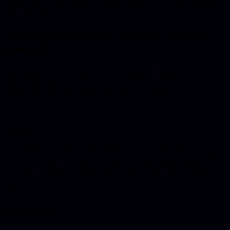
Allebei zijn ze vibe coding, en allebei brengen ze je razendsnel bij
iets werkends.
AI-editors en agents: voor wie de code
erbij wil
Deze tools richten zich op mensen die kunnen programmeren, of dat
aan het leren zijn. Je werkt in of op een echte codebase, en de tool
versnelt het schrijven in plaats van het te vervangen.
🖱️
Cursor
De bekendste AI-editor onder developers. Een code-editor gebouwd
op VS Code die je hele project leest en op aanwijzing aanpast. Sterk
als je een bestaande codebase hebt die het model moet overzien.
⌨️
Claude Code