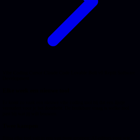
Vibe Coding
Cursor
Claude Code
Lovable
Bolt
v0
Replit
Software
Development
Elke week een nieuwe tool
Er komt zo vaak een nieuwe vibe coding tool bij dat een lijstje
veroudert voor je het doorhebt. De bruikbare vraag is welke tool
past bij wat jij wilt bouwen.
Twee kampen
Bijna elke tool valt in een van twee groepen: AI-editors voor wie