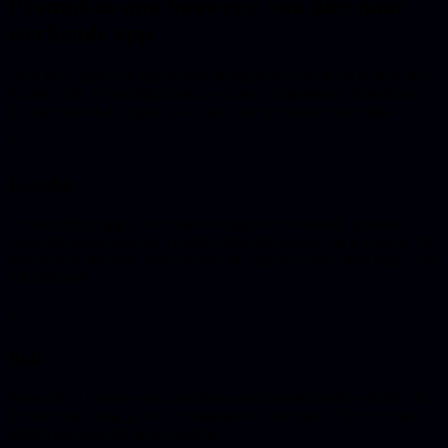
Prompt-to-app bouwers: van idee naar
werkende app
Deze tools gaan een stap verder. Je krijgt de code nooit te zien als je
dat niet wilt. Je beschrijft een app en de tool genereert de database,
de interface en de logica in één keer, en zet het meteen online.
💜
Lovable
Je beschrijft je app in een chat en krijgt een werkende, gehoste
applicatie terug, met een visuele editor om dingen aan te passen. De
snelste weg van idee naar iets dat live staat voor wie geen regel code
wil schrijven.
⚡
Bolt
Bouwt in je browser een app uit een prompt en houdt je dichter bij
de techniek, zodat je zelf het raamwerk kunt sturen. Fijn om snel te
prototypen met iets meer controle.