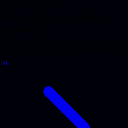
Vibe coding tools uitgelegd
Vibe coding tools: welke
gebruik je?
Vibe coding tools vallen in twee kampen: AI-editors voor wie code
leest en prompt-to-app bouwers voor wie alleen een idee heeft.
Welke je kiest, en waar ze allemaal stoppen.
AI