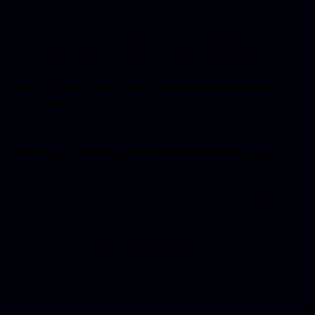
1
Kun je code lezen en heb je al een codebase?
Dan wil je een editor of agent: Cursor of Claude Code. Ze begrijpen
wat er al staat en bouwen daarop voort zonder je bestaande werk
omver te halen.
2
Heb je een idee en geen technische achtergrond?
Dan is een prompt-to-app bouwer logischer: Lovable of Replit. Je
komt van idee naar werkende app zonder ooit de code te openen.
3
Wil je vooral snel een nette frontend?
Dan is v0 de kortste route naar een verzorgde interface die je daarna
verder kunt uitbouwen.
4