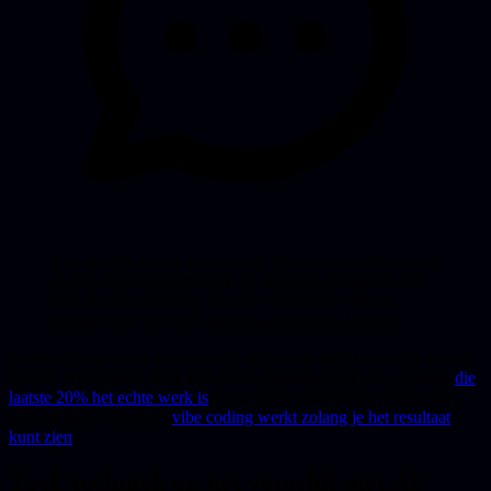
Een app die in een demo werkt, kan in productie alsnog
je data lekken of omvallen bij de tiende gebruiker. De
tool die hem bouwde, ziet dat verschil niet. Dat is
precies waar het werk van een professional begint.
Reden te meer om te weten wat je in handen hebt voordat je verder
bouwt. We werkten twee van deze valkuilen verder uit: waarom
die
laatste 20% het echte werk is
, en waarom onzichtbare logica het
grootste risico vormt in
vibe coding werkt zolang je het resultaat
kunt zien
.
Tool, techniek en het verschil met AI-