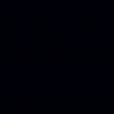
Gaat het echt in productie?
Dan is de tool de helft van het verhaal. De andere helft is iemand die
de gegenereerde code begrijpt en hem veilig en onderhoudbaar
maakt.
Waar elk van deze tools stopt
Welke tool je ook kiest, ze zijn allemaal gebouwd om je zo snel
mogelijk bij “het werkt” te brengen. Geen van ze brengt je bij “het is
veilig in productie”. De tools treft geen blaam. Dit zit in hun
ontwerp: ze optimaliseren voor snelheid en soepelheid, en zetten
beveiliging, foutafhandeling en architectuur op de tweede plaats.
🔓
Security is een blinde vlek
AI-gegenereerde code lekt vaker sleutels en wachtwoorden dan met
de hand geschreven code, en is gevoeliger voor aanvallen via slim
geformuleerde input. In een demo merk je daar niets van. Zodra er
echte gebruikers en echte data op zitten, wel.