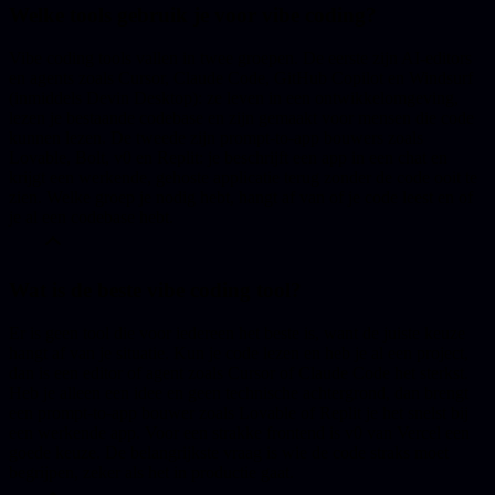
Welke tools gebruik je voor vibe coding?
Vibe coding tools vallen in twee groepen. De eerste zijn AI-editors
en agents zoals Cursor, Claude Code, GitHub Copilot en Windsurf
(inmiddels Devin Desktop): ze leven in een ontwikkelomgeving,
lezen je bestaande codebase en zijn gemaakt voor mensen die code
kunnen lezen. De tweede zijn prompt-to-app bouwers zoals
Lovable, Bolt, v0 en Replit: je beschrijft een app in een chat en
krijgt een werkende, gehoste applicatie terug zonder de code ooit te
zien. Welke groep je nodig hebt, hangt af van of je code leest en of
je al een codebase hebt.
Wat is de beste vibe coding tool?
Er is geen tool die voor iedereen het beste is, want de juiste keuze
hangt af van je situatie. Kun je code lezen en heb je al een project,
dan is een editor of agent zoals Cursor of Claude Code het sterkst.
Heb je alleen een idee en geen technische achtergrond, dan brengt
een prompt-to-app bouwer zoals Lovable of Replit je het snelst bij
een werkende app. Voor een strakke frontend is v0 van Vercel een
goede keuze. De belangrijkste vraag is wie de code straks moet
begrijpen, zeker als het in productie gaat.