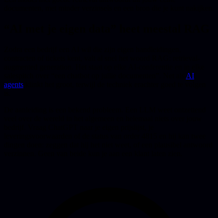
documenten, met minder verzinsels en een bron die je kunt nakijken.
“AI met je eigen data” heet meestal RAG
Zodra een bedrijf een AI wil die zijn eigen handleidingen,
contracten of tickets kent, valt al snel het woord RAG: retrieval-
augmented generation. Het staat op elke AI-conferentie en in elke
salespitch over “een chatbot op jullie documenten”. Net als
AI
agents
klinkt het groot, terwijl de techniek erachter goed te volgen
is.
De aanleiding is een bekend probleem. Een LLM weet ontzettend
veel over de wereld in het algemeen en helemaal niets over jouw
bedrijf. Vraag ChatGPT naar je eigen prijslijst, je
leveringsvoorwaarden of de status van order 4815 en hij kan twee
dingen doen: zeggen dat hij het niet weet, of een plausibel antwoord
verzinnen. Geen van beide kun je aan een klant laten zien.