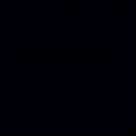
van jouw documenten en data, in plaats van alleen op de algemene
kennis waarmee het is getraind. Het model wordt niet hertraind; het
krijgt op het moment van de vraag het juiste materiaal mee.
Hoe werkt RAG technisch?
RAG werkt in drie stappen: retrieval, augmentation en generation.
Vooraf worden je documenten in stukken geknipt, met een
embedding-model omgezet naar getallenrijen die de betekenis
vastleggen en opgeslagen in een vectordatabase. Bij een vraag
wordt die vraag op dezelfde manier omgezet, zoekt het systeem de
brokken die er qua betekenis het dichtst bij liggen (retrieval), plakt
het die bij de vraag in de prompt (augmentation) en laat het
taalmodel daaruit een antwoord schrijven (generation).
Wat is het verschil tussen RAG en fine-tunen?
RAG geeft een model kennis, fine-tunen verandert zijn gedrag. Met
RAG haalt het model op het moment van de vraag de juiste feiten
uit jouw bronnen op, dus actuele data is een kwestie van een
document bijwerken. Fine-tunen past het model zelf aan zodat het