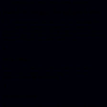
eerste nodig hebben en zoeken eigenlijk het tweede.
Waar RAG misgaat: het ophalen is alles
RAG klinkt eenvoudig en een demo bouw je in een middag. Het
verschil tussen die demo en een systeem waar je klanten op
vertrouwen, zit volledig in de retrieval. Haalt stap één de verkeerde
brokken op, dan schrijft het model een vloeiend, overtuigend en fout
antwoord. Het model is zo goed als wat je het voert.
✂️
Slecht geknipt
Brokken die een tabel of een zin doormidden hakken, leveren
context op die half klopt. De helft van de RAG-problemen in de
praktijk is eigenlijk een knipprobleem.
🕰️
Verouderde index
De vectorstore loopt achter op je echte documenten. Het model haalt