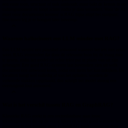
een vaste toon, structuur of taak aanhoudt, maar bakt de kennis in op
trainingsmoment en loopt achter zodra je data verandert. Voor 'de AI
moet onze documenten kennen' is RAG bijna altijd het startpunt;
fine-tunen leg je er hooguit later bovenop.
Waarom hallucineert een LLM minder met RAG?
Een LLM verzint een plausibel antwoord wanneer het iets niet zeker
weet. RAG vermindert dat door de relevante bron bij de vraag mee
te geven, zodat het model uit echte tekst put in plaats van uit zijn
geheugen. Een goed RAG-systeem laat bovendien zien uit welk
document een antwoord komt, zodat een mens het kan nakijken. De
kwaliteit hangt wel volledig af van het ophalen: worden de
verkeerde stukken opgehaald, dan schrijft het model alsnog een
overtuigend fout antwoord.
Wat is het verschil tussen RAG en GraphRAG?
Klassieke RAG zoekt in een vectordatabase naar losse
tekstfragmenten die op de vraag lijken en werkt goed wanneer het
antwoord in één passage staat. GraphRAG haalt context op door