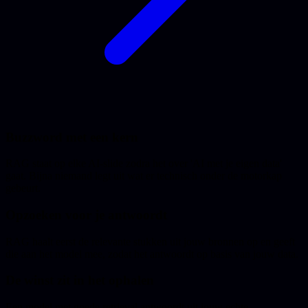
Buzzword met een kern
RAG staat op elke AI-slide zodra het over 'AI met je eigen data'
gaat. Bijna niemand legt uit wat er technisch onder de motorkap
gebeurt.
Opzoeken voor je antwoordt
RAG haalt eerst de relevante stukken uit jouw bronnen op en geeft
die aan het model mee, zodat het antwoordt op basis van jouw data.
De winst zit in het ophalen
Een model met goede retrieval antwoordt uit jouw echte