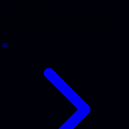
Wat is RAG?
RAG (retrieval-augmented generation) geeft een LLM toegang tot
jouw eigen data zonder het model te hertrainen. Wat is RAG
precies, hoe werkt het technisch, en wanneer kies je het boven fine-
tuning?
AI