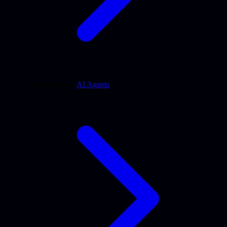
RAG
Vectordatabases
AI Agents