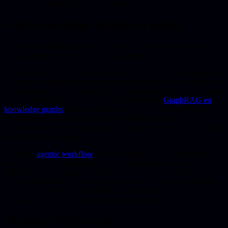
documenten elke week veranderen.
RAG, knowledge graphs en agents
RAG staat zelden op zichzelf. Het is een bouwsteen in het grotere
AI-landschap waar we eerder over schreven.
Klassieke RAG zoekt in een vectorstore naar losse tekstfragmenten
die op de vraag lijken. Dat werkt prima zolang het antwoord in één
passage staat. Zit het verspreid over meerdere, met elkaar verbonden
feiten, dan loopt die aanpak vast en kom je uit bij
GraphRAG en
knowledge graphs
: daar volgt het systeem de relaties tussen feiten in
plaats van losse stukjes tekst. In de praktijk combineer je ze:
vectorzoeken om snel een ingang te vinden, de graph om vandaar de
verbanden uit te breiden.
En in een
agentic workflow
is RAG simpelweg een van de tools die
een AI agent kan aanroepen. Waar de ene tool een mail stuurt en de
andere een ticket aanmaakt, beantwoordt de RAG-tool de vraag
“wat staat hierover in onze eigen documenten?” De agent haalt het
feit op het moment dat hij het nodig heeft, gebruikt het in zijn
volgende stap en houdt zo zijn antwoorden gegrond.
Wanneer RAG loont