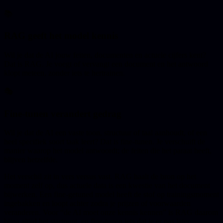
📚
RAG geeft het model kennis
Wil je dat de AI jouw feiten, documenten en actuele cijfers kent?
Dat is RAG. Je voegt of vervangt een document en het antwoord
klopt meteen, zonder iets te hertrainen.
🎭
Fine-tunen verandert gedrag
Wil je dat de AI een vaste toon, structuur of taal aanhoudt, of een
heel specifiek soort taak leert? Dat is fine-tunen. Je verschuift de
manier waarop het model antwoordt; de feiten die het paraat heeft,
blijven hetzelfde.
Het verschil zit in vers versus vast. RAG haalt de bron op het
moment zelf op, dus actuele data is een kwestie van het document
bijwerken. Een fine-getuned model heeft de stof op trainingsmoment
ingebakken en loopt achter zodra je prijzen of voorwaarden
veranderen. Voor “de AI moet onze kennis kennen” is RAG daarom
bijna altijd het startpunt, en fine-tunen iets dat je er pas later