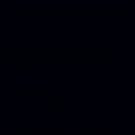
RAG verdient zich terug zodra het juiste antwoord in jouw tekst
staat en het model er alleen bij moet kunnen. De vuistregel draait om
waar de kennis zit.
✅
Kies RAG
Je hebt een hoop eigen tekst die ertoe doet: handleidingen, beleid,
contracten, een kennisbank, supporttickets. En je wilt dat de AI
daaruit antwoordt, met een bron erbij, ook als die documenten
morgen veranderen.
🚫
RAG is overbodig
Het antwoord zit al in algemene kennis die het model toch al heeft,
of je vraag heeft helemaal geen brondocument nodig. Dan voegt een
ophaalstap alleen complexiteit toe.
Begin ook hier zo simpel mogelijk. Een goede chunking-strategie en
een nette bronvermelding brengen je verder dan de nieuwste
vectordatabase. Elke laag die je toevoegt, is er ook één die je moet