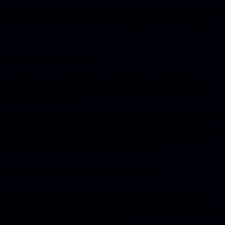
Alle getallenrijen komen in een vectordatabase. Die is gebouwd om
razendsnel de brokken te vinden die het dichtst bij een vraag liggen.
4
Zoeken bij de vraag
De vraag van de klant wordt op dezelfde manier een getallenrij. Het
systeem pakt de paar brokken die er het dichtst bij liggen en geeft
die aan het model mee.
De eerste drie stappen doe je vooraf, één keer, en je werkt ze bij als
je data verandert. De vierde gebeurt live bij elke vraag. Dat is het
hele mechanisme. Geen bewustzijn, geen model dat “jouw bedrijf
leert kennen”, gewoon slim zoeken op betekenis met een LLM
erachter dat de gevonden tekst netjes verwoordt.
RAG of het model fine-tunen?
Dit is de vraag die het vaakst verkeerd valt. Als je wilt dat een AI
jouw data kent, lijkt “train het model erop” de logische route. Voor
bijna alle gevallen is dat het verkeerde gereedschap. Fine-tunen en
RAG lossen verschillende problemen op.