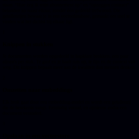
staan. “Hoe zeg ik mijn abonnement op” en “opzeggen contract”
belanden zo naast elkaar, zonder één gedeeld trefwoord. Die
getallenrijen bewaar je in een vectordatabase, gemaakt om snel te
vinden wat het dichtst bij elkaar ligt.
1
Knippen in stukken
Je documenten worden opgedeeld in hapklare brokken, een paar
alinea's per stuk. Te grof en je haalt ruis op, te fijn en de context valt
weg. Dit knippen bepaalt meer aan de kwaliteit dan mensen denken.
2
Omzetten naar embeddings
Elk brok gaat door een embedding-model en wordt een getallenrij
die de betekenis vangt. Eenmalig vooraf, en opnieuw zodra een
document verandert.
3
Opslaan in een vectorstore