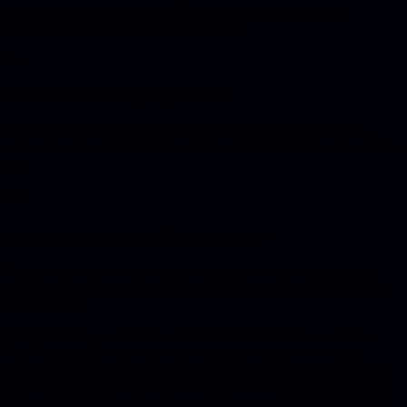
zelfverzekerd het beleid van vorig jaar op. Bijwerken is een
doorlopende klus, geen eenmalige import.
⚖️
Te veel of te weinig opgehaald
Te weinig brokken en het antwoord mist context. Te veel en de
echte passage verzuipt in ruis, waardoor het model alsnog de mist in
gaat.
📊
Geen manier om kwaliteit te meten
Zonder een vaste set testvragen weet je niet of een aanpassing de
antwoorden beter of slechter maakt. Meten hoort bij RAG, anders
stuur je blind.
Daarom is een goede bronvermelding zo belangrijk: een serieus
RAG-systeem laat zien uit welk document een antwoord komt,
zodat een mens het kan nakijken. Dat is precies het verschil met een
kale LLM die overtuigend gokt. De engineering zit in het ophalen
betrouwbaar maken en houden, en dat is waar wij voor klanten het