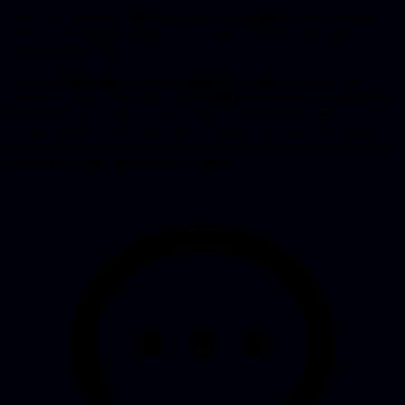
Het LLM schrijft het antwoord uit de meegegeven bron, in plaats
van uit zijn eigen geheugen. De stof staat er net bij, het model
verwoordt het netjes.
De vergelijking die het meteen duidelijk maakt: een open-boek-
examen. Zonder RAG laat je het model het tentamen uit zijn hoofd
maken en hoop je dat het de stof nog weet. Met RAG leg je precies
de juiste bladzijde voor zijn neus en vraag je het antwoord daaruit te
halen. Het model wordt er niet slimmer van. Het krijgt op het juiste
moment het juiste materiaal bij de hand.