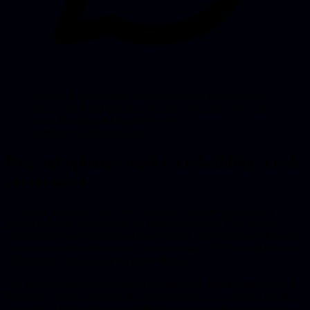
Zonder RAG vraag je het model het uit zijn hoofd te
doen. Met RAG schuif je de juiste bladzijde onder zijn
neus. Dezelfde AI, een heel ander
betrouwbaarheidsniveau.
Hoe het ophalen werkt: embeddings en de
vectorstore
De magie zit in stap één. Hoe vindt een systeem in duizenden
pagina’s de drie passages die bij een vraag horen? Een gewone
zoekopdracht op trefwoorden schiet tekort, want de klant typt zelden
exact de woorden die in jouw document staan. RAG zoekt daarom
op betekenis, en dat gaat via embeddings.
Een embedding is een stuk tekst vertaald naar een rij getallen die de
betekenis vastlegt. Teksten die over hetzelfde gaan, krijgen getallen
die dicht bij elkaar liggen, ook als er compleet andere woorden in