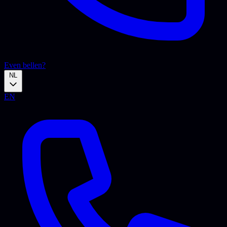
Even bellen?
NL
EN