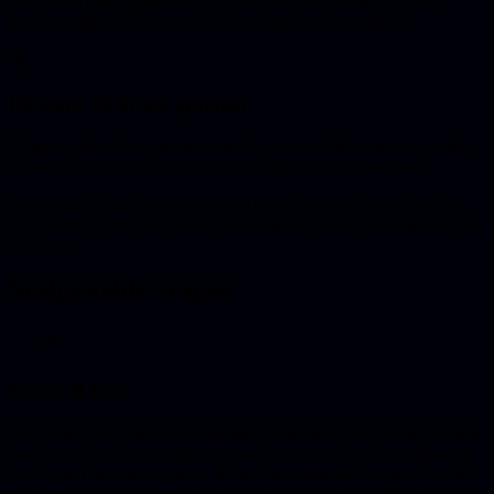
Het model blijft ongemoeid. Je werkt een document bij en het
antwoord klopt meteen, met een bron die je kunt nakijken.
🎯
De winst zit in het ophalen
Knippen, bijwerken en meten maken het verschil tussen een leuke
demo en een systeem waar je klanten op kunnen vertrouwen.
Begin klein, zorg dat het ophalen klopt en geef je AI een bron om
uit te putten. Dan stopt hij met overtuigend gokken en begint hij met
opzoeken.
Veelgestelde vragen
Wat is RAG?
RAG staat voor retrieval-augmented generation. Het is een techniek
waarbij een AI-systeem bij een vraag eerst de relevante stukken uit
jouw eigen bronnen ophaalt, die aan het taalmodel meegeeft en het
antwoord daaruit laat genereren. Zo antwoordt een LLM op basis