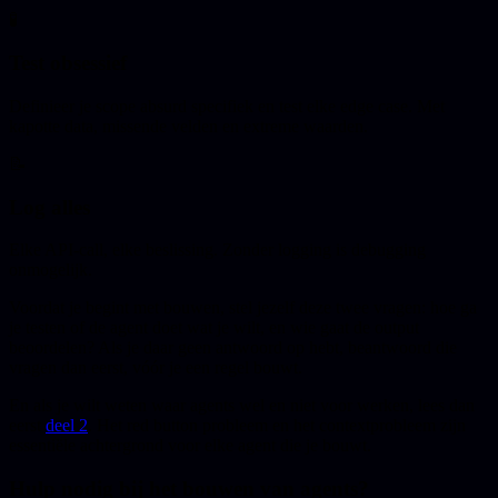
🧪
Test obsessief
Definieer je scope absurd specifiek en test elke edge case. Met
kapotte data, missende velden en extreme waarden.
📝
Log alles
Elke API-call, elke beslissing. Zonder logging is debugging
onmogelijk.
Voordat je begint met bouwen, stel jezelf deze twee vragen: hoe ga
je testen of de agent doet wat je wilt, en wie gaat de output
beoordelen? Als je daar geen antwoord op hebt, beantwoord die
vragen dan eerst, vóór je een regel bouwt.
En als je wilt weten waar agents wel en niet voor werken, lees dan
eerst
deel 2
. Het red button probleem en het contextprobleem zijn
essentiële achtergrond voor elke agent die je bouwt.
Hulp nodig bij het bouwen van agents?