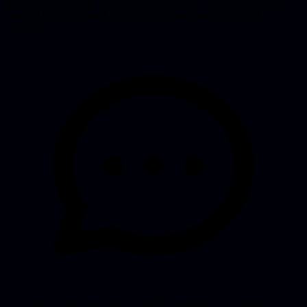
daarom met no-code, omdat je zo sneller leert waar de problemen
zitten. Als je dat weet, kun je altijd nog naar een framework
switchen.
Het maken van agents is niet het probleem. Het testen