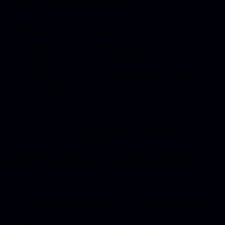
Laag 3: hoe instrueer je hem?
Dit is de system prompt. De eerste instructie die de agent krijgt
voordat hij iets doet. Hier definieer je:
Wie hij is:
“Jij bent een marketingassistent voor bedrijf X”
Wat hij moet doen:
“Je analyseert campagnedata en maakt
wekelijkse rapporten”
Wat hij wel en niet mag:
“Je mag geen mails versturen
zonder goedkeuring”
Hoe hij moet reageren:
“Wees bondig, gebruik cijfers, geen
marketingtaal”
Het probleem? Je moet hopen dat hij die prompt correct genoeg
volgt, en dat jij die prompt goed genoeg hebt uitgelegd voor alle
edge cases, wat bijna onmogelijk is.
Impliciete kennis is het echte obstakel
Dit is waar de meeste agentprojecten stranden, en bijna niemand
praat erover.
Jouw organisatie heeft een manier van werken. Impliciete regels.
Historische context. Dat zit in hoofden van mensen, niet in
systemen.