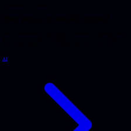
AI agents in de praktijk
Hoe bouw je een AI agent?
Deel 3 van AI agents in de praktijk. De techniek is simpeler dan je
denkt. Het echte werk zit in het bepalen van rechten, het schrijven
van goede prompts en het overdragen van context die nu nog in
hoofden zit.
AI