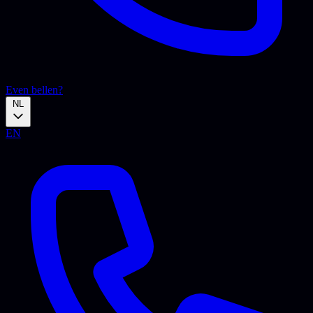
Even bellen?
NL
EN