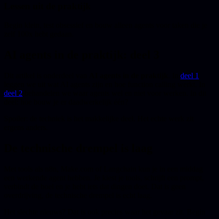
Lessen uit de praktijk
Begin klein, test obsessief en bouw alleen agents voor taken die je
zelf 100x hebt gedaan.
AI agents in de praktijk: deel 3
Dit artikel is onderdeel van
AI agents in de praktijk
. In
deel 1
leggen we uit wat AI agents zijn en hoe function calling werkt. In
deel 2
behandelen we waar agents wel en niet voor werken. In dit
deel: hoe bouw je er daadwerkelijk één?
Spoiler: de techniek is het makkelijke deel. Het echte werk zit
ergens anders.
De technische drempel is laag
Met tools als n8n, Make.com of Langchain kun je in een middag
een werkende agent hebben. Je kiest je tools, schrijft een prompt,
verbindt de boel en je hebt iets dat dingen doet. Dat is geen
overdrijving, de technische drempel is echt laag.
Het slechte nieuws? Dat is ook precies waar het gevaar zit. Begin