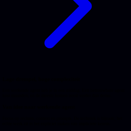
Lage drempel, hoge complexiteit
Een werkende agent heb je in een middag. Een betrouwbare agent
kost maanden, en de meeste komen nooit verder dan demo.
Van idee naar werkende agent
Focus op rechten, context en prompts. De techniek is bijzaak; het
echte werk zit in het expliciet maken van impliciete kennis.