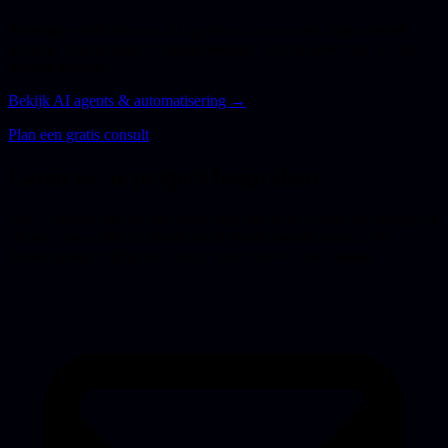
We helpen bedrijven om AI agents te bouwen die daadwerkelijk
werken. Van strategie tot implementatie, met de lessen die we zelf
hebben geleerd.
Bekijk AI agents & automatisering →
Plan een gratis consult
Laten we je project bespreken
Van AI-prototypes die productie-klaar moeten worden tot strategisch
advies, code audits of doorlopende development support. We
denken graag vrijblijvend met je mee over de beste aanpak.