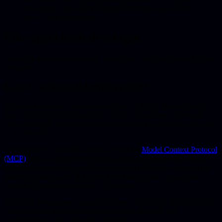
van agents, dat is het probleem. En zorgen dat ze doen
wat jij wilt dat ze doen.
Elke agent heeft drie lagen
Voordat je begint met bouwen, moet je drie dingen bepalen. In deze
volgorde.
Laag 1: welke tools heeft hij nodig?
De gereedschappen van een agent zitten in API’s. Toegang tot je
mail, je CRM, Google Analytics, Slack, een database. De eerste
vraag is simpel: welke externe diensten heeft hij nodig om zijn taak
uit te voeren?
Hoe je die tools aanbiedt maakt uit. Met het
Model Context Protocol
(MCP)
kun je tools op een gestandaardiseerde manier beschikbaar
maken, zodat je agent dezelfde toolset kan gebruiken ongeacht het
onderliggende model. Dat scheelt werk als je later van provider
wisselt of meerdere modellen wilt inzetten.
Dit is ook het moment om na te denken over risico’s. Elke API die je
toevoegt is een potentiële failure mode, en elke API met
schrijfrechten is een potentieel probleem.